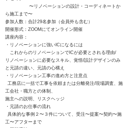
〜リノベーションの設計・コーディネートか
ら施工まで〜
参加人数：合計29名参加（会員外も含む）
開催形式：ZOOMにてオンライン開催
講座内容：
・リノベーションに強いICになるには
これからのリノベーションでICが必要とされる理由/
リノベーションに必要なスキル、覚悟/設計デザインのみ
と元請の違い、元請の心構え
・リノベーション工事の進め方と注意点
工務店に一括で工事を依頼または分離発注/現場調査、施
工会社・職方との体制、
施主への説明、リスクヘッジ
・元請のお仕事の流れ
具体的な事例２〜３件について、受注〜提案〜契約〜施
工〜アフターまで