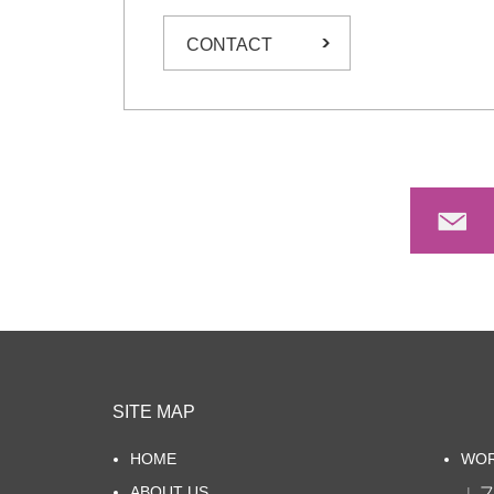
CONTACT
ご
SITE MAP
HOME
WO
ABOUT US
∟フ