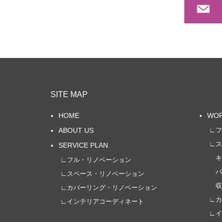
ご
SITE MAP
HOME
WO
ABOUT US
∟フ
∟ス
SERVICE PLAN
キッ
∟フル・リノベーション
パウ
∟スペース・リノベーション
収
∟カバーリング・リノベーション
∟カ
∟インテリアコーディネート
∟イ