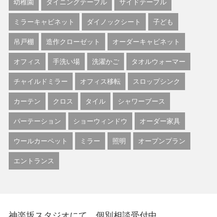
幼稚園
ダイニングテーブル
サイドテーブル
ミラーキャビネット
ダイノックシート
子ども
吊戸棚
造作クローゼット
オーダーキャビネット
オフィス
手洗い場
洗濯かご
タオルウォーマー
チャイルドミラー
オフィス移転
スロップシンク
カーテン
クロス
タイル
シャワーブース
パーテーション
ショーウィンドウ
オーダー家具
ウールカーペット
ミラー
照明
オープンプラン
エントランス
神楽坂スタジオにて、個別相談受付中