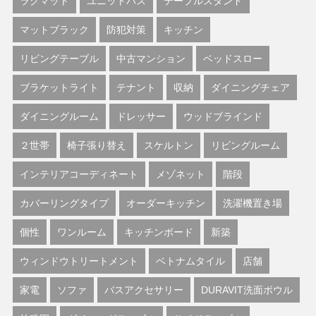
ラグマット
ユニットバス
テーブルスタンド
マットブラック
防犯対策
キッチン
リビングテーブル
中古マンション
ベッドスロー
ブラケットライト
テナント
収納
ダイニングチェア
ダイニングルーム
ドレッサー
ウッドブラインド
２世帯
椅子張り替え
スケルトン
リビングルーム
インテリアコーディネート
メゾネット
階段
カバーリングタイプ
オーダーキッチン
洗濯機置き場
個性
ワンルーム
キッチンボード
新築
ウィンドウトリートメント
ベトナムタイル
店舗
家電
ソファ
バスアクセサリー
DURAVIT洗面ボウル