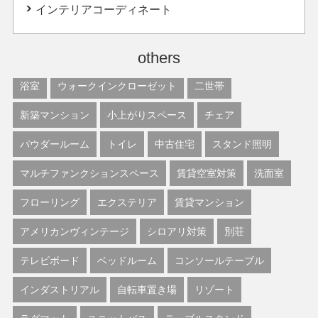
インテリアコーディネート
others
浴室
ウォークインクローゼット
二世帯
新築マンション
小上がりスペース
チェア
パウダールーム
トイレ
中古住宅
スタンド照明
マルチファンクションスペース
賃貸空室対策
洗面室
フローリング
エクステリア
賃貸マンション
アメリカンヴィンテージ
シロアリ対策
別荘
テレビボード
ベッドルーム
コンソールテーブル
インダストリアル
自転車置き場
リゾート