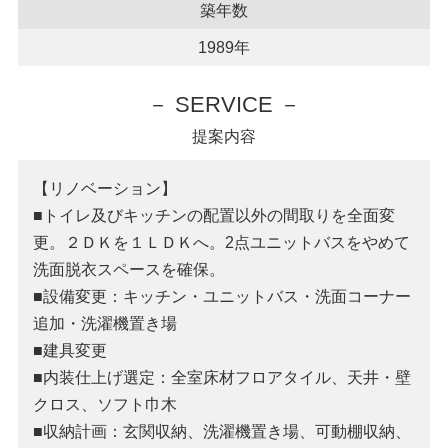
築年数
1989年
－ SERVICE －
提案内容
【リノベーション】
■トイレ及びキッチンの配置以外の間取りを全面変
更。２ＤＫを１ＬＤＫへ。2点ユニットバスをやめて
洗面脱衣スペースを確保。
■設備変更：キッチン・ユニットバス・洗面コーナー
追加・洗濯機置き場
■建具変更
■内装仕上げ選定：全室床材フロアタイル、天井・壁
クロス、ソフト巾木
■収納計画：玄関収納、洗濯機置き場、可動棚収納、